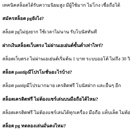
เทคนิคสล็อตได้รับความนิยมสูง มีผู้ใช้มาก ไม่โกง เชื่อถือได้
สมัครสล็อต pgยังไง?
สล็อต pgไม่ยุ่งยาก ใช้เวลาไม่นาน รับโบนัสทันที
ฝากเงินสล็อตเว็บตรง ไม่ผ่านเอเย่นต์ขั้นต่ำเท่าไหร่?
สล็อตเว็บตรง ไม่ผ่านเอเย่นต์เริ่มต้น 1 บาท ระบบออโต้ ไม่ถึง 30 ว
สล็อต pantipมีโปรโมชั่นอะไรบ้าง?
สล็อต pantipมีโปรมากมาย เครดิตฟรี โบนัสฝาก และอื่นๆ อีก
สล็อตเครดิตฟรี ไม่ต้องแชร์เล่นบนมือถือได้ไหม?
สล็อตเครดิตฟรี ไม่ต้องแชร์เล่นได้ทุกเครื่อง มือถือ แท็บเล็ต ไม
สล็อต pg ทดลองเล่นมั่นคงไหม?