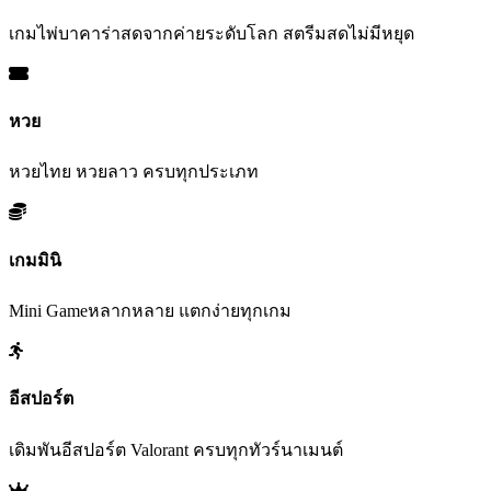
เกมไพ่บาคาร่าสดจากค่ายระดับโลก สตรีมสดไม่มีหยุด
หวย
หวยไทย หวยลาว ครบทุกประเภท
เกมมินิ
Mini Gameหลากหลาย แตกง่ายทุกเกม
อีสปอร์ต
เดิมพันอีสปอร์ต Valorant ครบทุกทัวร์นาเมนต์