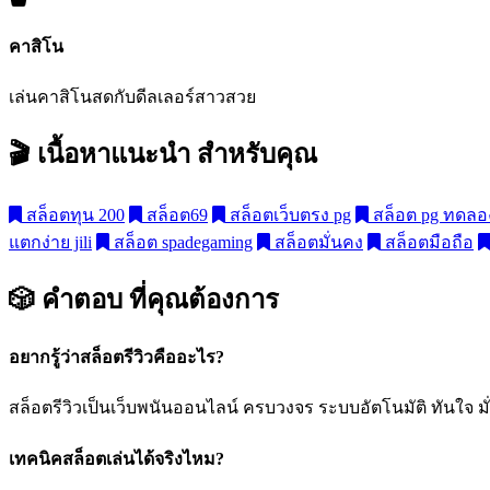
คาสิโน
เล่นคาสิโนสดกับดีลเลอร์สาวสวย
🎬 เนื้อหาแนะนำ
สำหรับคุณ
สล็อตทุน 200
สล็อต69
สล็อตเว็บตรง pg
สล็อต pg ทดลอ
แตกง่าย jili
สล็อต spadegaming
สล็อตมั่นคง
สล็อตมือถือ
🎲 คำตอบ
ที่คุณต้องการ
อยากรู้ว่าสล็อตรีวิวคืออะไร?
สล็อตรีวิวเป็นเว็บพนันออนไลน์ ครบวงจร ระบบอัตโนมัติ ทันใจ ม
เทคนิคสล็อตเล่นได้จริงไหม?