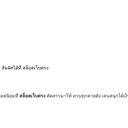
ัมผัสได้ที่ สล็อตเว็บตรง
อดนิยมที่
สล็อตเว็บตรง
คัดสรรมาให้ ครบทุกค่ายดัง เล่นสนุกได้เงิ