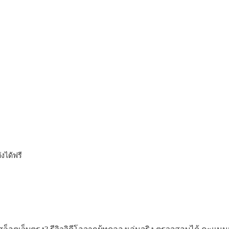
งได้ฟรี