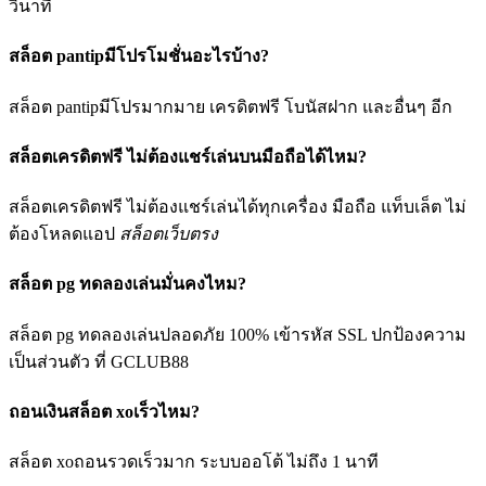
วินาที
สล็อต pantipมีโปรโมชั่นอะไรบ้าง?
สล็อต pantipมีโปรมากมาย เครดิตฟรี โบนัสฝาก และอื่นๆ อีก
สล็อตเครดิตฟรี ไม่ต้องแชร์เล่นบนมือถือได้ไหม?
สล็อตเครดิตฟรี ไม่ต้องแชร์เล่นได้ทุกเครื่อง มือถือ แท็บเล็ต ไม่
ต้องโหลดแอป
สล็อตเว็บตรง
สล็อต pg ทดลองเล่นมั่นคงไหม?
สล็อต pg ทดลองเล่นปลอดภัย 100% เข้ารหัส SSL ปกป้องความ
เป็นส่วนตัว ที่ GCLUB88
ถอนเงินสล็อต xoเร็วไหม?
สล็อต xoถอนรวดเร็วมาก ระบบออโต้ ไม่ถึง 1 นาที