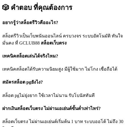
🎲 คำตอบ
ที่คุณต้องการ
อยากรู้ว่าสล็อตรีวิวคืออะไร?
สล็อตรีวิวเป็นเว็บพนันออนไลน์ ครบวงจร ระบบอัตโนมัติ ทันใจ
มั่นคง ที่ GCLUB88
สล็อตเว็บตรง
เทคนิคสล็อตเล่นได้จริงไหม?
เทคนิคสล็อตได้รับความนิยมสูง มีผู้ใช้มาก ไม่โกง เชื่อถือได้
สมัครสล็อต pgยังไง?
สล็อต pgไม่ยุ่งยาก ใช้เวลาไม่นาน รับโบนัสทันที
ฝากเงินสล็อตเว็บตรง ไม่ผ่านเอเย่นต์ขั้นต่ำเท่าไหร่?
สล็อตเว็บตรง ไม่ผ่านเอเย่นต์เริ่มต้น 1 บาท ระบบออโต้ ไม่ถึง 30