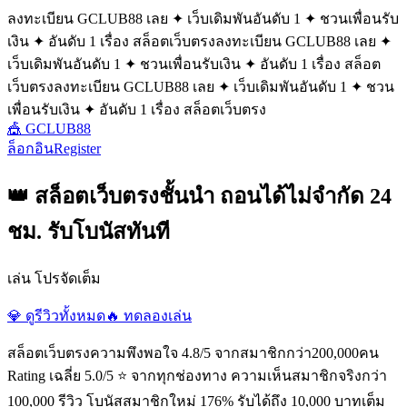
ลงทะเบียน GCLUB88 เลย ✦ เว็บเดิมพันอันดับ 1 ✦ ชวนเพื่อนรับ
เงิน ✦ อันดับ 1 เรื่อง สล็อตเว็บตรง
ลงทะเบียน GCLUB88 เลย ✦
เว็บเดิมพันอันดับ 1 ✦ ชวนเพื่อนรับเงิน ✦ อันดับ 1 เรื่อง สล็อต
เว็บตรง
ลงทะเบียน GCLUB88 เลย ✦ เว็บเดิมพันอันดับ 1 ✦ ชวน
เพื่อนรับเงิน ✦ อันดับ 1 เรื่อง สล็อตเว็บตรง
🎪 GCLUB88
ล็อกอิน
Register
👑 สล็อตเว็บตรงชั้นนำ ถอนได้ไม่จำกัด 24
ชม. รับโบนัสทันที
เล่น โปรจัดเต็ม
💎 ดูรีวิวทั้งหมด
🔥 ทดลองเล่น
สล็อตเว็บตรงความพึงพอใจ 4.8/5 จากสมาชิกกว่า200,000คน
Rating เฉลี่ย 5.0/5 ⭐ จากทุกช่องทาง ความเห็นสมาชิกจริงกว่า
100,000 รีวิว โบนัสสมาชิกใหม่ 176% รับได้ถึง 10,000 บาทเต็ม