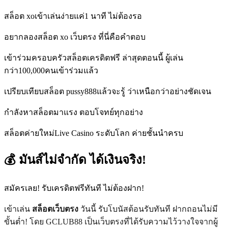
สล็อต xoเข้าเล่นง่ายแค่1 นาที ไม่ต้องรอ
อยากลองสล็อต xo เว็บตรง ที่นี่คือคำตอบ
เข้าร่วมครอบครัวสล็อตเครดิตฟรี ล่าสุดตอนนี้ ผู้เล่น
กว่า100,000คนเข้าร่วมแล้ว
เปรียบเทียบสล็อต pussy888แล้วจะรู้ ว่าเหนือกว่าอย่างชัดเจน
กำลังหาสล็อตมาแรง ตอบโจทย์ทุกอย่าง
สล็อตค่ายใหม่Live Casino ระดับโลก ค่ายชั้นนำครบ
💰 มันส์ไม่จำกัด ได้เงินจริง!
สมัครเลย! รับเครดิตฟรีทันที ไม่ต้องฝาก!
เข้าเล่น
สล็อตเว็บตรง
วันนี้ รับโบนัสต้อนรับทันที ฝากถอนไม่มี
ขั้นต่ำ! โดย GCLUB88 เป็นเว็บตรงที่ได้รับความไว้วางใจจากผู้