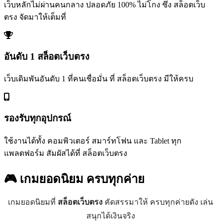
เว็บหลักไม่ผ่านคนกลาง ปลอดภัย 100% ไม่โกง ซึ่ง สล็อตเว็บ
ตรง จัดมาให้เต็มที่
อันดับ 1 สล็อตเว็บตรง
เว็บเดิมพันอันดับ 1 ที่คนเชื่อมั่น ที่ สล็อตเว็บตรง มีให้ครบ
รองรับทุกอุปกรณ์
ใช้งานได้ทั้ง คอมพิวเตอร์ สมาร์ทโฟน และ Tablet ทุก
แพลตฟอร์ม สัมผัสได้ที่ สล็อตเว็บตรง
🎮 เกมยอดนิยม
ครบทุกค่าย
เกมยอดนิยมที่
สล็อตเว็บตรง
คัดสรรมาให้ ครบทุกค่ายดัง เล่น
สนุกได้เงินจริง