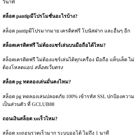
วินาที
สล็อต pantipมีโปรโมชั่นอะไรบ้าง?
สล็อต pantipมีโปรมากมาย เครดิตฟรี โบนัสฝาก และอื่นๆ อีก
สล็อตเครดิตฟรี ไม่ต้องแชร์เล่นบนมือถือได้ไหม?
สล็อตเครดิตฟรี ไม่ต้องแชร์เล่นได้ทุกเครื่อง มือถือ แท็บเล็ต ไม่
ต้องโหลดแอป
สล็อตเว็บตรง
สล็อต pg ทดลองเล่นมั่นคงไหม?
สล็อต pg ทดลองเล่นปลอดภัย 100% เข้ารหัส SSL ปกป้องความ
เป็นส่วนตัว ที่ GCLUB88
ถอนเงินสล็อต xoเร็วไหม?
สล็อต xoถอนรวดเร็วมาก ระบบออโต้ ไม่ถึง 1 นาที