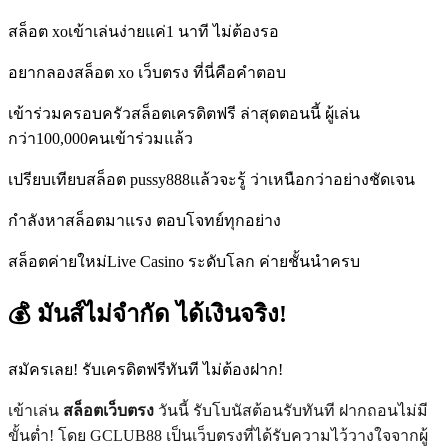
สล็อต xoเข้าเล่นง่ายแค่1 นาที ไม่ต้องรอ
อยากลองสล็อต xo เว็บตรง ที่นี่คือคำตอบ
เข้าร่วมครอบครัวสล็อตเครดิตฟรี ล่าสุดตอนนี้ ผู้เล่น
กว่า100,000คนเข้าร่วมแล้ว
เปรียบเทียบสล็อต pussy888แล้วจะรู้ ว่าเหนือกว่าอย่างชัดเจน
กำลังหาสล็อตมาแรง ตอบโจทย์ทุกอย่าง
สล็อตค่ายใหม่Live Casino ระดับโลก ค่ายชั้นนำครบ
💰 มันส์ไม่จำกัด ได้เงินจริง!
สมัครเลย! รับเครดิตฟรีทันที ไม่ต้องฝาก!
เข้าเล่น
สล็อตเว็บตรง
วันนี้ รับโบนัสต้อนรับทันที ฝากถอนไม่มี
ขั้นต่ำ! โดย GCLUB88 เป็นเว็บตรงที่ได้รับความไว้วางใจจากผู้