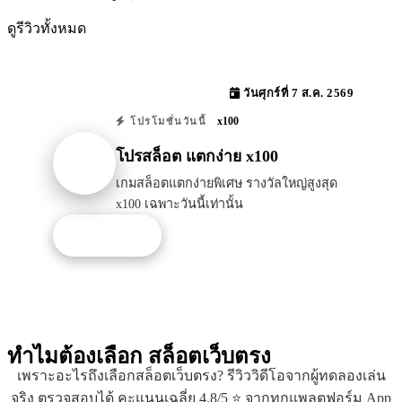
ดูรีวิวทั้งหมด
วันศุกร์ที่ 7 ส.ค. 2569
x100
โปรโมชั่นวันนี้
โปรสล็อต แตกง่าย x100
เกมสล็อตแตกง่ายพิเศษ รางวัลใหญ่สูงสุด
x100 เฉพาะวันนี้เท่านั้น
รับโปรนี้
ทำไมต้องเลือก
สล็อตเว็บตรง
เพราะอะไรถึงเลือกสล็อตเว็บตรง? รีวิววิดีโอจากผู้ทดลองเล่น
จริง ตรวจสอบได้ คะแนนเฉลี่ย 4.8/5 ⭐ จากทุกแพลตฟอร์ม App