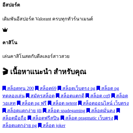
อีสปอร์ต
เดิมพันอีสปอร์ต Valorant ครบทุกทัวร์นาเมนต์
คาสิโน
เล่นคาสิโนสดกับดีลเลอร์สาวสวย
🎬 เนื้อหาแนะนำ
สำหรับคุณ
สล็อตทุน 200
สล็อต69
สล็อตเว็บตรง pg
สล็อต pg
ทดลองเล่น
สมัครสล็อต
สล็อตแตกดี
สล็อต cq9
สล็อต
วอเลท
สล็อต pg ฟรี
สล็อต netent
สล็อตออนไลน์ เว็บตรง
สล็อตแตกง่าย jili
สล็อต spadegaming
สล็อตมั่นคง
สล็อตมือถือ
สล็อตฟรีสปิน
สล็อต pragmatic เว็บตรง
สล็อตแตกง่าย pg
สล็อต joker