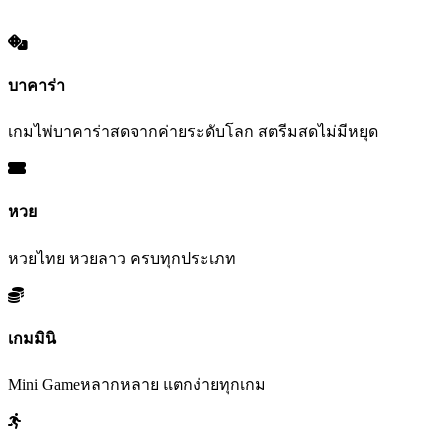
บาคาร่า
เกมไพ่บาคาร่าสดจากค่ายระดับโลก สตรีมสดไม่มีหยุด
หวย
หวยไทย หวยลาว ครบทุกประเภท
เกมมินิ
Mini Gameหลากหลาย แตกง่ายทุกเกม