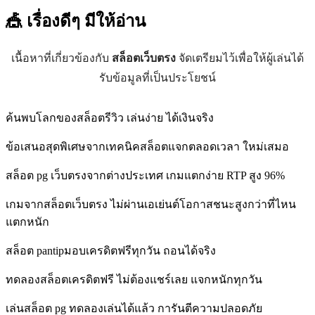
🎪 เรื่องดีๆ
มีให้อ่าน
เนื้อหาที่เกี่ยวข้องกับ
สล็อตเว็บตรง
จัดเตรียมไว้เพื่อให้ผู้เล่นได้
รับข้อมูลที่เป็นประโยชน์
ค้นพบโลกของสล็อตรีวิว เล่นง่าย ได้เงินจริง
ข้อเสนอสุดพิเศษจากเทคนิคสล็อตแจกตลอดเวลา ใหม่เสมอ
สล็อต pg เว็บตรงจากต่างประเทศ เกมแตกง่าย RTP สูง 96%
เกมจากสล็อตเว็บตรง ไม่ผ่านเอเย่นต์โอกาสชนะสูงกว่าที่ไหน
แตกหนัก
สล็อต pantipมอบเครดิตฟรีทุกวัน ถอนได้จริง
ทดลองสล็อตเครดิตฟรี ไม่ต้องแชร์เลย แจกหนักทุกวัน
เล่นสล็อต pg ทดลองเล่นได้แล้ว การันตีความปลอดภัย