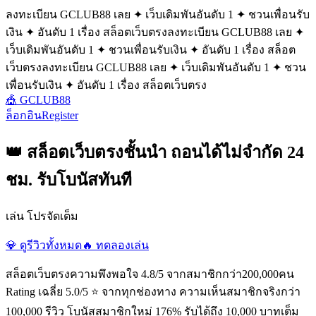
ลงทะเบียน GCLUB88 เลย ✦ เว็บเดิมพันอันดับ 1 ✦ ชวนเพื่อนรับ
เงิน ✦ อันดับ 1 เรื่อง สล็อตเว็บตรง
ลงทะเบียน GCLUB88 เลย ✦
เว็บเดิมพันอันดับ 1 ✦ ชวนเพื่อนรับเงิน ✦ อันดับ 1 เรื่อง สล็อต
เว็บตรง
ลงทะเบียน GCLUB88 เลย ✦ เว็บเดิมพันอันดับ 1 ✦ ชวน
เพื่อนรับเงิน ✦ อันดับ 1 เรื่อง สล็อตเว็บตรง
🎪 GCLUB88
ล็อกอิน
Register
👑 สล็อตเว็บตรงชั้นนำ ถอนได้ไม่จำกัด 24
ชม. รับโบนัสทันที
เล่น โปรจัดเต็ม
💎 ดูรีวิวทั้งหมด
🔥 ทดลองเล่น
สล็อตเว็บตรงความพึงพอใจ 4.8/5 จากสมาชิกกว่า200,000คน
Rating เฉลี่ย 5.0/5 ⭐ จากทุกช่องทาง ความเห็นสมาชิกจริงกว่า
100,000 รีวิว โบนัสสมาชิกใหม่ 176% รับได้ถึง 10,000 บาทเต็ม