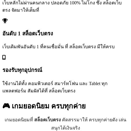
เว็บหลักไม่ผ่านคนกลาง ปลอดภัย 100% ไม่โกง ซึ่ง สล็อตเว็บ
ตรง จัดมาให้เต็มที่
อันดับ 1 สล็อตเว็บตรง
เว็บเดิมพันอันดับ 1 ที่คนเชื่อมั่น ที่ สล็อตเว็บตรง มีให้ครบ
รองรับทุกอุปกรณ์
ใช้งานได้ทั้ง คอมพิวเตอร์ สมาร์ทโฟน และ Tablet ทุก
แพลตฟอร์ม สัมผัสได้ที่ สล็อตเว็บตรง
🎮 เกมยอดนิยม
ครบทุกค่าย
เกมยอดนิยมที่
สล็อตเว็บตรง
คัดสรรมาให้ ครบทุกค่ายดัง เล่น
สนุกได้เงินจริง