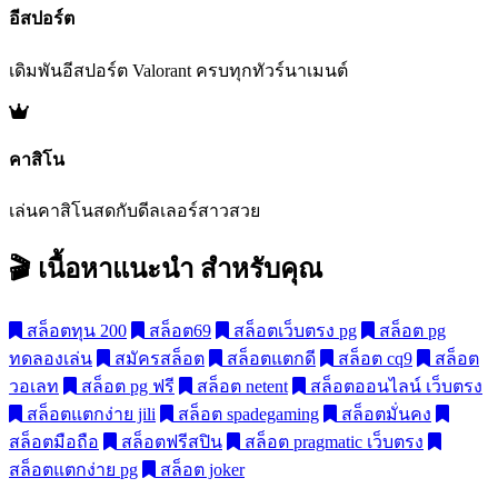
อีสปอร์ต
เดิมพันอีสปอร์ต Valorant ครบทุกทัวร์นาเมนต์
คาสิโน
เล่นคาสิโนสดกับดีลเลอร์สาวสวย
🎬 เนื้อหาแนะนำ
สำหรับคุณ
สล็อตทุน 200
สล็อต69
สล็อตเว็บตรง pg
สล็อต pg
ทดลองเล่น
สมัครสล็อต
สล็อตแตกดี
สล็อต cq9
สล็อต
วอเลท
สล็อต pg ฟรี
สล็อต netent
สล็อตออนไลน์ เว็บตรง
สล็อตแตกง่าย jili
สล็อต spadegaming
สล็อตมั่นคง
สล็อตมือถือ
สล็อตฟรีสปิน
สล็อต pragmatic เว็บตรง
สล็อตแตกง่าย pg
สล็อต joker