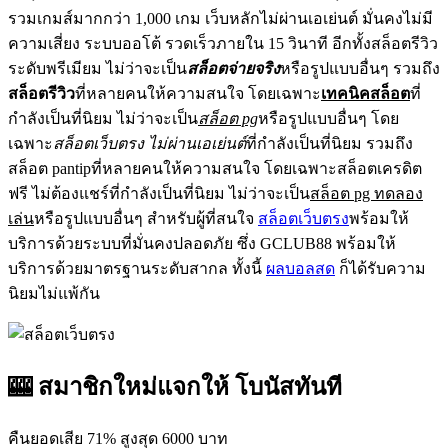
รวมเกมส์มากกว่า 1,000 เกม เว็บหลักไม่ผ่านเอเย่นต์ มั่นคงไม่มี
ความเสี่ยง ระบบออโต้ รวดเร็วภายใน 15 วินาที อีกทั้งสล็อตรีวิว
ระดับพรีเมียม ไม่ว่าจะเป็น
สล็อตจ่ายจริง
หรือรูปแบบอื่นๆ รวมถึง
สล็อตรีวิว
ที่หลายคนให้ความสนใจ โดยเฉพาะ
เทคนิคสล็อต
ที่
กำลังเป็นที่นิยม ไม่ว่าจะเป็น
สล็อต pg
หรือรูปแบบอื่นๆ โดย
เฉพาะ
สล็อตเว็บตรง ไม่ผ่านเอเย่นต์
ที่กำลังเป็นที่นิยม รวมถึง
สล็อต pantipที่หลายคนให้ความสนใจ โดยเฉพาะสล็อตเครดิต
ฟรี ไม่ต้องแชร์ที่กำลังเป็นที่นิยม ไม่ว่าจะเป็น
สล็อต pg ทดลอง
เล่น
หรือรูปแบบอื่นๆ สำหรับผู้ที่สนใจ
สล็อตเว็บตรง
พร้อมให้
บริการด้วยระบบที่มั่นคงปลอดภัย ซึ่ง GCLUB88 พร้อมให้
บริการด้วยมาตรฐานระดับสากล ทั้งนี้
ผลบอลสด
ก็ได้รับความ
นิยมไม่แพ้กัน
🎰 สมาชิกใหม่แจกให้ โบนัสทันที
คืนยอดเสีย 71% สูงสุด 6000 บาท