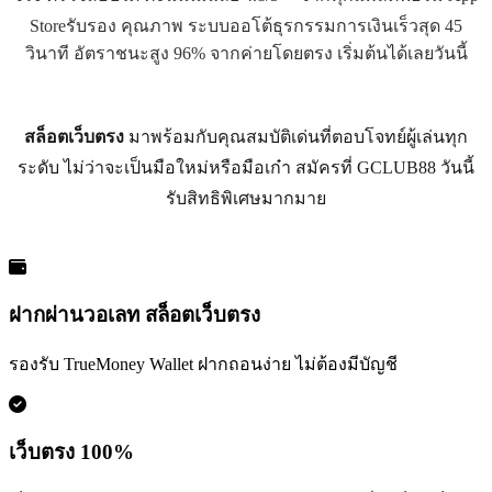
Storeรับรอง คุณภาพ ระบบออโต้ธุรกรรมการเงินเร็วสุด 45
วินาที อัตราชนะสูง 96% จากค่ายโดยตรง เริ่มต้นได้เลยวันนี้
สล็อตเว็บตรง
มาพร้อมกับคุณสมบัติเด่นที่ตอบโจทย์ผู้เล่นทุก
ระดับ ไม่ว่าจะเป็นมือใหม่หรือมือเก๋า สมัครที่ GCLUB88 วันนี้
รับสิทธิพิเศษมากมาย
ฝากผ่านวอเลท สล็อตเว็บตรง
รองรับ TrueMoney Wallet ฝากถอนง่าย ไม่ต้องมีบัญชี
เว็บตรง 100%