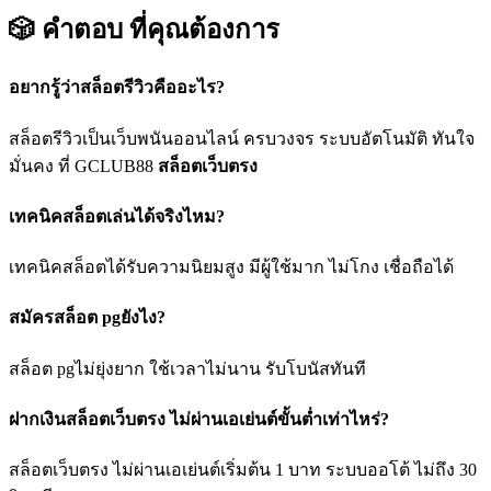
🎲 คำตอบ
ที่คุณต้องการ
อยากรู้ว่าสล็อตรีวิวคืออะไร?
สล็อตรีวิวเป็นเว็บพนันออนไลน์ ครบวงจร ระบบอัตโนมัติ ทันใจ
มั่นคง ที่ GCLUB88
สล็อตเว็บตรง
เทคนิคสล็อตเล่นได้จริงไหม?
เทคนิคสล็อตได้รับความนิยมสูง มีผู้ใช้มาก ไม่โกง เชื่อถือได้
สมัครสล็อต pgยังไง?
สล็อต pgไม่ยุ่งยาก ใช้เวลาไม่นาน รับโบนัสทันที
ฝากเงินสล็อตเว็บตรง ไม่ผ่านเอเย่นต์ขั้นต่ำเท่าไหร่?
สล็อตเว็บตรง ไม่ผ่านเอเย่นต์เริ่มต้น 1 บาท ระบบออโต้ ไม่ถึง 30