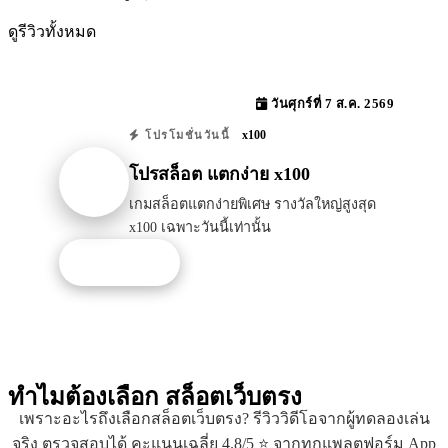
ดูรีวิวทั้งหมด
วันศุกร์ที่ 7 ส.ค. 2569
x100
โปรโมชั่นวันนี้
โปรสล็อต แตกง่าย x100
เกมสล็อตแตกง่ายพิเศษ รางวัลใหญ่สูงสุด
x100 เฉพาะวันนี้เท่านั้น
รับโปรนี้
ทำไมต้องเลือก
สล็อตเว็บตรง
เพราะอะไรถึงเลือกสล็อตเว็บตรง? รีวิววิดีโอจากผู้ทดลองเล่น
จริง ตรวจสอบได้ คะแนนเฉลี่ย 4.8/5 ⭐ จากทุกแพลตฟอร์ม App