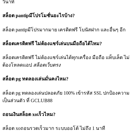
วินาที
สล็อต pantipมีโปรโมชั่นอะไรบ้าง?
สล็อต pantipมีโปรมากมาย เครดิตฟรี โบนัสฝาก และอื่นๆ อีก
สล็อตเครดิตฟรี ไม่ต้องแชร์เล่นบนมือถือได้ไหม?
สล็อตเครดิตฟรี ไม่ต้องแชร์เล่นได้ทุกเครื่อง มือถือ แท็บเล็ต ไม่
ต้องโหลดแอป
สล็อตเว็บตรง
สล็อต pg ทดลองเล่นมั่นคงไหม?
สล็อต pg ทดลองเล่นปลอดภัย 100% เข้ารหัส SSL ปกป้องความ
เป็นส่วนตัว ที่ GCLUB88
ถอนเงินสล็อต xoเร็วไหม?
สล็อต xoถอนรวดเร็วมาก ระบบออโต้ ไม่ถึง 1 นาที