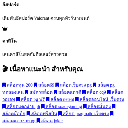
อีสปอร์ต
เดิมพันอีสปอร์ต Valorant ครบทุกทัวร์นาเมนต์
คาสิโน
เล่นคาสิโนสดกับดีลเลอร์สาวสวย
🎬 เนื้อหาแนะนำ
สำหรับคุณ
สล็อตทุน 200
สล็อต69
สล็อตเว็บตรง pg
สล็อต pg
ทดลองเล่น
สมัครสล็อต
สล็อตแตกดี
สล็อต cq9
สล็อต
วอเลท
สล็อต pg ฟรี
สล็อต netent
สล็อตออนไลน์ เว็บตรง
สล็อตแตกง่าย jili
สล็อต spadegaming
สล็อตมั่นคง
สล็อตมือถือ
สล็อตฟรีสปิน
สล็อต pragmatic เว็บตรง
สล็อตแตกง่าย pg
สล็อต joker