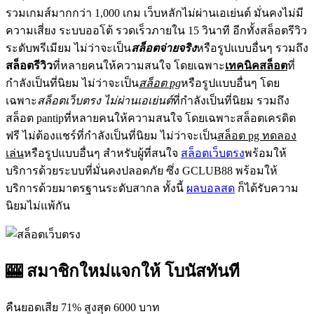
รวมเกมส์มากกว่า 1,000 เกม เว็บหลักไม่ผ่านเอเย่นต์ มั่นคงไม่มี
ความเสี่ยง ระบบออโต้ รวดเร็วภายใน 15 วินาที อีกทั้งสล็อตรีวิว
ระดับพรีเมียม ไม่ว่าจะเป็น
สล็อตจ่ายจริง
หรือรูปแบบอื่นๆ รวมถึง
สล็อตรีวิว
ที่หลายคนให้ความสนใจ โดยเฉพาะ
เทคนิคสล็อต
ที่
กำลังเป็นที่นิยม ไม่ว่าจะเป็น
สล็อต pg
หรือรูปแบบอื่นๆ โดย
เฉพาะ
สล็อตเว็บตรง ไม่ผ่านเอเย่นต์
ที่กำลังเป็นที่นิยม รวมถึง
สล็อต pantipที่หลายคนให้ความสนใจ โดยเฉพาะสล็อตเครดิต
ฟรี ไม่ต้องแชร์ที่กำลังเป็นที่นิยม ไม่ว่าจะเป็น
สล็อต pg ทดลอง
เล่น
หรือรูปแบบอื่นๆ สำหรับผู้ที่สนใจ
สล็อตเว็บตรง
พร้อมให้
บริการด้วยระบบที่มั่นคงปลอดภัย ซึ่ง GCLUB88 พร้อมให้
บริการด้วยมาตรฐานระดับสากล ทั้งนี้
ผลบอลสด
ก็ได้รับความ
นิยมไม่แพ้กัน
🎰 สมาชิกใหม่แจกให้ โบนัสทันที
คืนยอดเสีย 71% สูงสุด 6000 บาท