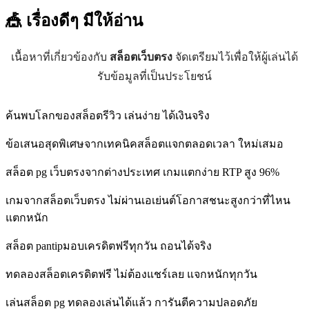
🎪 เรื่องดีๆ
มีให้อ่าน
เนื้อหาที่เกี่ยวข้องกับ
สล็อตเว็บตรง
จัดเตรียมไว้เพื่อให้ผู้เล่นได้
รับข้อมูลที่เป็นประโยชน์
ค้นพบโลกของสล็อตรีวิว เล่นง่าย ได้เงินจริง
ข้อเสนอสุดพิเศษจากเทคนิคสล็อตแจกตลอดเวลา ใหม่เสมอ
สล็อต pg เว็บตรงจากต่างประเทศ เกมแตกง่าย RTP สูง 96%
เกมจากสล็อตเว็บตรง ไม่ผ่านเอเย่นต์โอกาสชนะสูงกว่าที่ไหน
แตกหนัก
สล็อต pantipมอบเครดิตฟรีทุกวัน ถอนได้จริง
ทดลองสล็อตเครดิตฟรี ไม่ต้องแชร์เลย แจกหนักทุกวัน
เล่นสล็อต pg ทดลองเล่นได้แล้ว การันตีความปลอดภัย