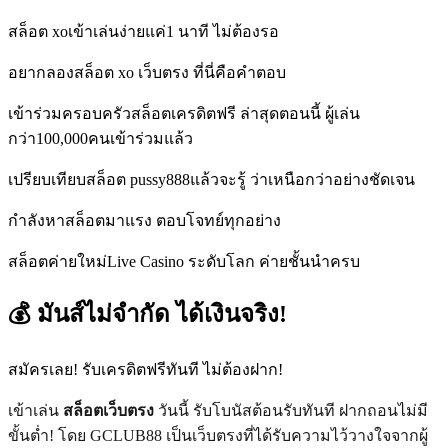
สล็อต xoเข้าเล่นง่ายแค่1 นาที ไม่ต้องรอ
อยากลองสล็อต xo เว็บตรง ที่นี่คือคำตอบ
เข้าร่วมครอบครัวสล็อตเครดิตฟรี ล่าสุดตอนนี้ ผู้เล่น
กว่า100,000คนเข้าร่วมแล้ว
เปรียบเทียบสล็อต pussy888แล้วจะรู้ ว่าเหนือกว่าอย่างชัดเจน
กำลังหาสล็อตมาแรง ตอบโจทย์ทุกอย่าง
สล็อตค่ายใหม่Live Casino ระดับโลก ค่ายชั้นนำครบ
💰 มันส์ไม่จำกัด ได้เงินจริง!
สมัครเลย! รับเครดิตฟรีทันที ไม่ต้องฝาก!
เข้าเล่น
สล็อตเว็บตรง
วันนี้ รับโบนัสต้อนรับทันที ฝากถอนไม่มี
ขั้นต่ำ! โดย GCLUB88 เป็นเว็บตรงที่ได้รับความไว้วางใจจากผู้