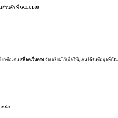
นส่วนตัว ที่ GCLUB88
เกี่ยวข้องกับ
สล็อตเว็บตรง
จัดเตรียมไว้เพื่อให้ผู้เล่นได้รับข้อมูลที่เ
ตกหนัก