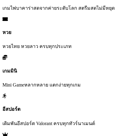
เกมไพ่บาคาร่าสดจากค่ายระดับโลก สตรีมสดไม่มีหยุด
หวย
หวยไทย หวยลาว ครบทุกประเภท
เกมมินิ
Mini Gameหลากหลาย แตกง่ายทุกเกม
อีสปอร์ต
เดิมพันอีสปอร์ต Valorant ครบทุกทัวร์นาเมนต์