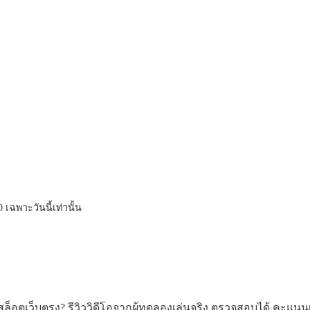
เฉพาะวันนี้เท่านั้น
ล็อตเว็บตรง? รีวิววิดีโอจากผู้ทดลองเล่นจริง ตรวจสอบได้ คะแนนเฉ