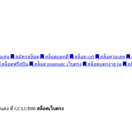
งเล่น
สมัครสล็อต
สล็อตแตกดี
สล็อต cq9
สล็อตวอเลท
สล็อตฟรีสปิน
สล็อต pragmatic เว็บตรง
สล็อตแตกง่าย pg
สล
ั่นคง ที่ GCLUB88
สล็อตเว็บตรง