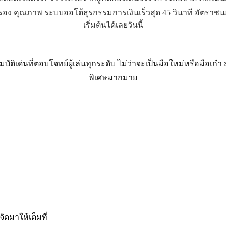
รอง คุณภาพ ระบบออโต้ธุรกรรมการเงินเร็วสุด 45 วินาที อัตราช
เริ่มต้นได้เลยวันนี้
ติเด่นที่ตอบโจทย์ผู้เล่นทุกระดับ ไม่ว่าจะเป็นมือใหม่หรือมือเก๋า ส
พิเศษมากมาย
ัดมาให้เต็มที่