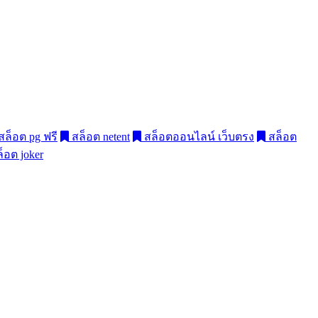
สล็อต pg ฟรี
สล็อต netent
สล็อตออนไลน์ เว็บตรง
สล็อต
็อต joker