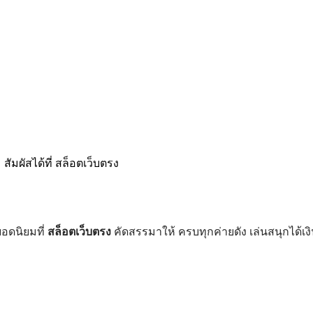
ัมผัสได้ที่ สล็อตเว็บตรง
อดนิยมที่
สล็อตเว็บตรง
คัดสรรมาให้ ครบทุกค่ายดัง เล่นสนุกได้เงิ