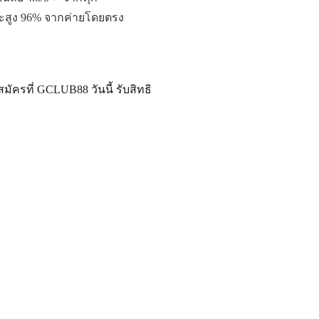
นะสูง 96% จากค่ายโดยตรง
มัครที่ GCLUB88 วันนี้ รับสิทธิ