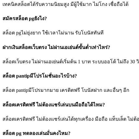
เทคนิคสล็อตได้รับความนิยมสูง มีผู้ใช้มาก ไม่โกง เชื่อถือได้
สมัครสล็อต pgยังไง?
สล็อต pgไม่ยุ่งยาก ใช้เวลาไม่นาน รับโบนัสทันที
ฝากเงินสล็อตเว็บตรง ไม่ผ่านเอเย่นต์ขั้นต่ำเท่าไหร่?
สล็อตเว็บตรง ไม่ผ่านเอเย่นต์เริ่มต้น 1 บาท ระบบออโต้ ไม่ถึง 30 ว
สล็อต pantipมีโปรโมชั่นอะไรบ้าง?
สล็อต pantipมีโปรมากมาย เครดิตฟรี โบนัสฝาก และอื่นๆ อีก
สล็อตเครดิตฟรี ไม่ต้องแชร์เล่นบนมือถือได้ไหม?
สล็อตเครดิตฟรี ไม่ต้องแชร์เล่นได้ทุกเครื่อง มือถือ แท็บเล็ต ไม
สล็อต pg ทดลองเล่นมั่นคงไหม?