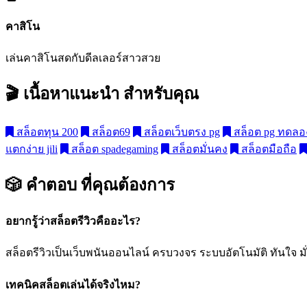
คาสิโน
เล่นคาสิโนสดกับดีลเลอร์สาวสวย
🎬 เนื้อหาแนะนำ
สำหรับคุณ
สล็อตทุน 200
สล็อต69
สล็อตเว็บตรง pg
สล็อต pg ทดลอ
แตกง่าย jili
สล็อต spadegaming
สล็อตมั่นคง
สล็อตมือถือ
🎲 คำตอบ
ที่คุณต้องการ
อยากรู้ว่าสล็อตรีวิวคืออะไร?
สล็อตรีวิวเป็นเว็บพนันออนไลน์ ครบวงจร ระบบอัตโนมัติ ทันใจ ม
เทคนิคสล็อตเล่นได้จริงไหม?