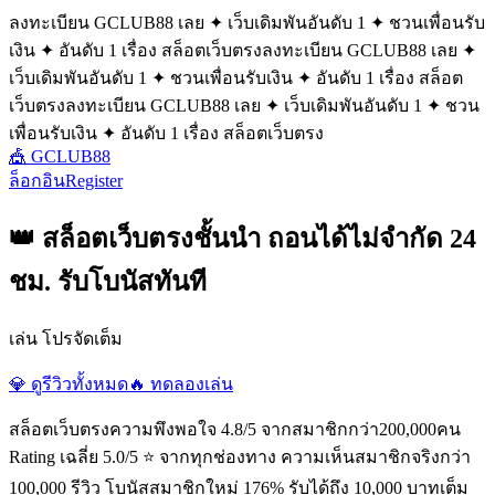
ลงทะเบียน GCLUB88 เลย ✦ เว็บเดิมพันอันดับ 1 ✦ ชวนเพื่อนรับ
เงิน ✦ อันดับ 1 เรื่อง สล็อตเว็บตรง
ลงทะเบียน GCLUB88 เลย ✦
เว็บเดิมพันอันดับ 1 ✦ ชวนเพื่อนรับเงิน ✦ อันดับ 1 เรื่อง สล็อต
เว็บตรง
ลงทะเบียน GCLUB88 เลย ✦ เว็บเดิมพันอันดับ 1 ✦ ชวน
เพื่อนรับเงิน ✦ อันดับ 1 เรื่อง สล็อตเว็บตรง
🎪 GCLUB88
ล็อกอิน
Register
👑 สล็อตเว็บตรงชั้นนำ ถอนได้ไม่จำกัด 24
ชม. รับโบนัสทันที
เล่น โปรจัดเต็ม
💎 ดูรีวิวทั้งหมด
🔥 ทดลองเล่น
สล็อตเว็บตรงความพึงพอใจ 4.8/5 จากสมาชิกกว่า200,000คน
Rating เฉลี่ย 5.0/5 ⭐ จากทุกช่องทาง ความเห็นสมาชิกจริงกว่า
100,000 รีวิว โบนัสสมาชิกใหม่ 176% รับได้ถึง 10,000 บาทเต็ม