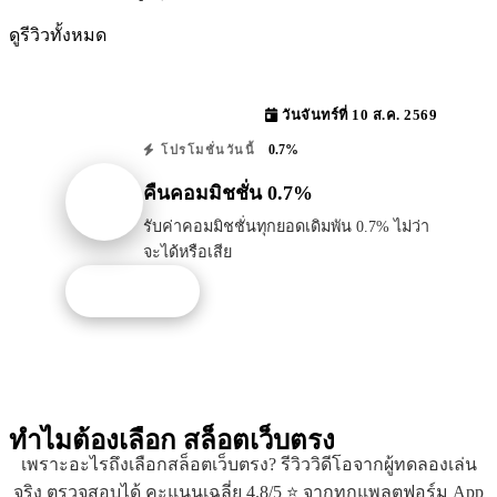
ดูรีวิวทั้งหมด
วันจันทร์ที่ 10 ส.ค. 2569
0.7%
โปรโมชั่นวันนี้
คืนคอมมิชชั่น 0.7%
รับค่าคอมมิชชั่นทุกยอดเดิมพัน 0.7% ไม่ว่า
จะได้หรือเสีย
รับโปรนี้
ทำไมต้องเลือก
สล็อตเว็บตรง
เพราะอะไรถึงเลือกสล็อตเว็บตรง? รีวิววิดีโอจากผู้ทดลองเล่น
จริง ตรวจสอบได้ คะแนนเฉลี่ย 4.8/5 ⭐ จากทุกแพลตฟอร์ม App