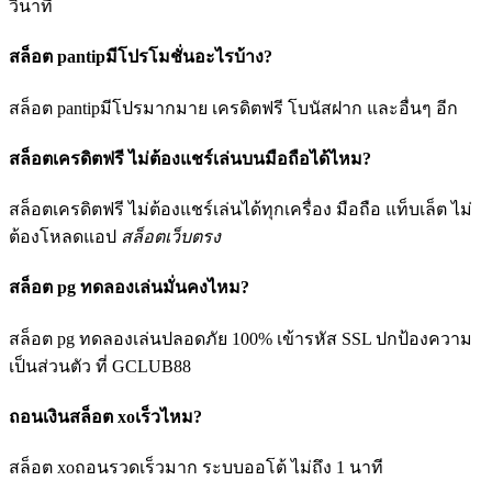
วินาที
สล็อต pantipมีโปรโมชั่นอะไรบ้าง?
สล็อต pantipมีโปรมากมาย เครดิตฟรี โบนัสฝาก และอื่นๆ อีก
สล็อตเครดิตฟรี ไม่ต้องแชร์เล่นบนมือถือได้ไหม?
สล็อตเครดิตฟรี ไม่ต้องแชร์เล่นได้ทุกเครื่อง มือถือ แท็บเล็ต ไม่
ต้องโหลดแอป
สล็อตเว็บตรง
สล็อต pg ทดลองเล่นมั่นคงไหม?
สล็อต pg ทดลองเล่นปลอดภัย 100% เข้ารหัส SSL ปกป้องความ
เป็นส่วนตัว ที่ GCLUB88
ถอนเงินสล็อต xoเร็วไหม?
สล็อต xoถอนรวดเร็วมาก ระบบออโต้ ไม่ถึง 1 นาที