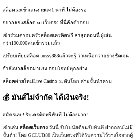
สล็อต xoเข้าเล่นง่ายแค่1 นาที ไม่ต้องรอ
อยากลองสล็อต xo เว็บตรง ที่นี่คือคำตอบ
เข้าร่วมครอบครัวสล็อตเครดิตฟรี ล่าสุดตอนนี้ ผู้เล่น
กว่า100,000คนเข้าร่วมแล้ว
เปรียบเทียบสล็อต pussy888แล้วจะรู้ ว่าเหนือกว่าอย่างชัดเจน
กำลังหาสล็อตมาแรง ตอบโจทย์ทุกอย่าง
สล็อตค่ายใหม่Live Casino ระดับโลก ค่ายชั้นนำครบ
💰 มันส์ไม่จำกัด ได้เงินจริง!
สมัครเลย! รับเครดิตฟรีทันที ไม่ต้องฝาก!
เข้าเล่น
สล็อตเว็บตรง
วันนี้ รับโบนัสต้อนรับทันที ฝากถอนไม่มี
ขั้นต่ำ! โดย GCLUB88 เป็นเว็บตรงที่ได้รับความไว้วางใจจากผู้