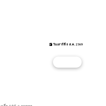
วันเสาร์ที่ 8 ส.ค. 2569
รับโปรนี้