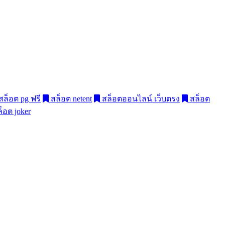
สล็อต pg ฟรี
สล็อต netent
สล็อตออนไลน์ เว็บตรง
สล็อต
็อต joker