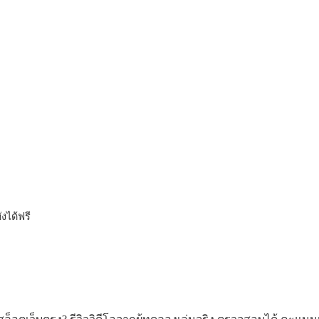
งได้ฟรี