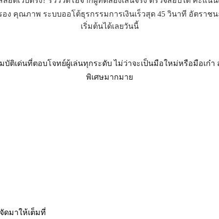
ล็อตเว็บตรง? รีวิววิดีโอจากผู้ทดลองเล่นจริง ตรวจสอบได้ คะแนนเฉ
รอง คุณภาพ ระบบออโต้ธุรกรรมการเงินเร็วสุด 45 วินาที อัตราช
เริ่มต้นได้เลยวันนี้
ติเด่นที่ตอบโจทย์ผู้เล่นทุกระดับ ไม่ว่าจะเป็นมือใหม่หรือมือเก๋า ส
พิเศษมากมาย
ัดมาให้เต็มที่