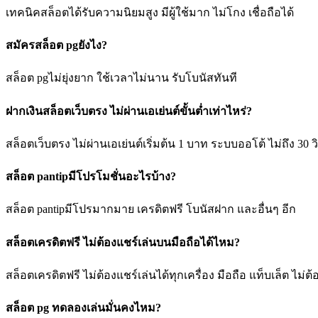
เทคนิคสล็อตได้รับความนิยมสูง มีผู้ใช้มาก ไม่โกง เชื่อถือได้
สมัครสล็อต pgยังไง?
สล็อต pgไม่ยุ่งยาก ใช้เวลาไม่นาน รับโบนัสทันที
ฝากเงินสล็อตเว็บตรง ไม่ผ่านเอเย่นต์ขั้นต่ำเท่าไหร่?
สล็อตเว็บตรง ไม่ผ่านเอเย่นต์เริ่มต้น 1 บาท ระบบออโต้ ไม่ถึง 30 ว
สล็อต pantipมีโปรโมชั่นอะไรบ้าง?
สล็อต pantipมีโปรมากมาย เครดิตฟรี โบนัสฝาก และอื่นๆ อีก
สล็อตเครดิตฟรี ไม่ต้องแชร์เล่นบนมือถือได้ไหม?
สล็อตเครดิตฟรี ไม่ต้องแชร์เล่นได้ทุกเครื่อง มือถือ แท็บเล็ต ไม
สล็อต pg ทดลองเล่นมั่นคงไหม?