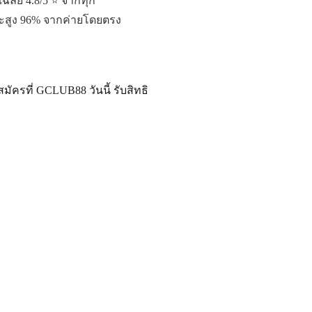
ลี่ย 4.8/5 ⭐ จากทุก
นะสูง 96% จากค่ายโดยตรง
มัครที่ GCLUB88 วันนี้ รับสิทธิ