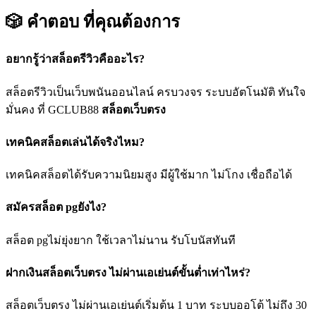
🎲 คำตอบ
ที่คุณต้องการ
อยากรู้ว่าสล็อตรีวิวคืออะไร?
สล็อตรีวิวเป็นเว็บพนันออนไลน์ ครบวงจร ระบบอัตโนมัติ ทันใจ
มั่นคง ที่ GCLUB88
สล็อตเว็บตรง
เทคนิคสล็อตเล่นได้จริงไหม?
เทคนิคสล็อตได้รับความนิยมสูง มีผู้ใช้มาก ไม่โกง เชื่อถือได้
สมัครสล็อต pgยังไง?
สล็อต pgไม่ยุ่งยาก ใช้เวลาไม่นาน รับโบนัสทันที
ฝากเงินสล็อตเว็บตรง ไม่ผ่านเอเย่นต์ขั้นต่ำเท่าไหร่?
สล็อตเว็บตรง ไม่ผ่านเอเย่นต์เริ่มต้น 1 บาท ระบบออโต้ ไม่ถึง 30