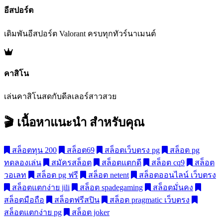
อีสปอร์ต
เดิมพันอีสปอร์ต Valorant ครบทุกทัวร์นาเมนต์
คาสิโน
เล่นคาสิโนสดกับดีลเลอร์สาวสวย
🎬 เนื้อหาแนะนำ
สำหรับคุณ
สล็อตทุน 200
สล็อต69
สล็อตเว็บตรง pg
สล็อต pg
ทดลองเล่น
สมัครสล็อต
สล็อตแตกดี
สล็อต cq9
สล็อต
วอเลท
สล็อต pg ฟรี
สล็อต netent
สล็อตออนไลน์ เว็บตรง
สล็อตแตกง่าย jili
สล็อต spadegaming
สล็อตมั่นคง
สล็อตมือถือ
สล็อตฟรีสปิน
สล็อต pragmatic เว็บตรง
สล็อตแตกง่าย pg
สล็อต joker