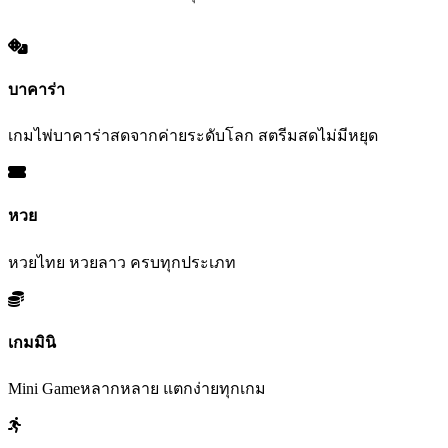
บาคาร่า
เกมไพ่บาคาร่าสดจากค่ายระดับโลก สตรีมสดไม่มีหยุด
หวย
หวยไทย หวยลาว ครบทุกประเภท
เกมมินิ
Mini Gameหลากหลาย แตกง่ายทุกเกม