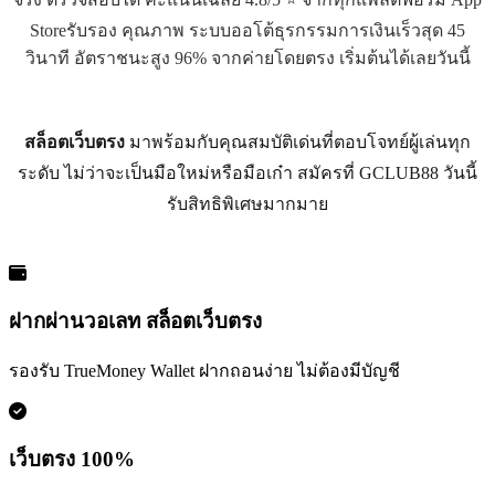
Storeรับรอง คุณภาพ ระบบออโต้ธุรกรรมการเงินเร็วสุด 45
วินาที อัตราชนะสูง 96% จากค่ายโดยตรง เริ่มต้นได้เลยวันนี้
สล็อตเว็บตรง
มาพร้อมกับคุณสมบัติเด่นที่ตอบโจทย์ผู้เล่นทุก
ระดับ ไม่ว่าจะเป็นมือใหม่หรือมือเก๋า สมัครที่ GCLUB88 วันนี้
รับสิทธิพิเศษมากมาย
ฝากผ่านวอเลท สล็อตเว็บตรง
รองรับ TrueMoney Wallet ฝากถอนง่าย ไม่ต้องมีบัญชี
เว็บตรง 100%