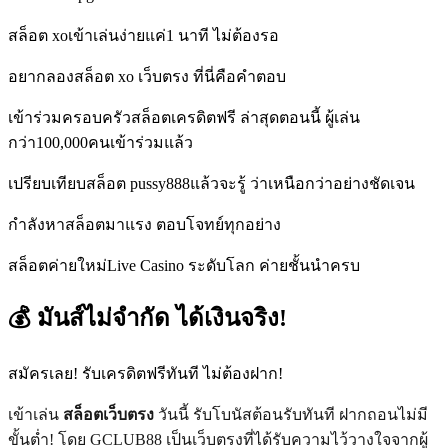
สล็อต xoเข้าเล่นง่ายแค่1 นาที ไม่ต้องรอ
อยากลองสล็อต xo เว็บตรง ที่นี่คือคำตอบ
เข้าร่วมครอบครัวสล็อตเครดิตฟรี ล่าสุดตอนนี้ ผู้เล่น
กว่า100,000คนเข้าร่วมแล้ว
เปรียบเทียบสล็อต pussy888แล้วจะรู้ ว่าเหนือกว่าอย่างชัดเจน
กำลังหาสล็อตมาแรง ตอบโจทย์ทุกอย่าง
สล็อตค่ายใหม่Live Casino ระดับโลก ค่ายชั้นนำครบ
💰 มันส์ไม่จำกัด ได้เงินจริง!
สมัครเลย! รับเครดิตฟรีทันที ไม่ต้องฝาก!
เข้าเล่น
สล็อตเว็บตรง
วันนี้ รับโบนัสต้อนรับทันที ฝากถอนไม่มี
ขั้นต่ำ! โดย GCLUB88 เป็นเว็บตรงที่ได้รับความไว้วางใจจากผู้