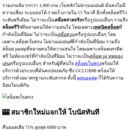
รวมเกมส์มากกว่า 1,000 เกม เว็บหลักไม่ผ่านเอเย่นต์ มั่นคงไม่มี
ความเสี่ยง ระบบออโต้ รวดเร็วภายใน 15 วินาที อีกทั้งสล็อตรีวิว
ระดับพรีเมียม ไม่ว่าจะเป็น
สล็อตจ่ายจริง
หรือรูปแบบอื่นๆ รวมถึง
สล็อตรีวิว
ที่หลายคนให้ความสนใจ โดยเฉพาะ
เทคนิคสล็อต
ที่
กำลังเป็นที่นิยม ไม่ว่าจะเป็น
สล็อต pg
หรือรูปแบบอื่นๆ โดย
เฉพาะ
สล็อตเว็บตรง ไม่ผ่านเอเย่นต์
ที่กำลังเป็นที่นิยม รวมถึง
สล็อต pantipที่หลายคนให้ความสนใจ โดยเฉพาะสล็อตเครดิต
ฟรี ไม่ต้องแชร์ที่กำลังเป็นที่นิยม ไม่ว่าจะเป็น
สล็อต pg ทดลอง
เล่น
หรือรูปแบบอื่นๆ สำหรับผู้ที่สนใจ
สล็อตเว็บตรง
พร้อมให้
บริการด้วยระบบที่มั่นคงปลอดภัย ซึ่ง GCLUB88 พร้อมให้
บริการด้วยมาตรฐานระดับสากล ทั้งนี้
ผลบอลสด
ก็ได้รับความ
นิยมไม่แพ้กัน
🎰 สมาชิกใหม่แจกให้ โบนัสทันที
คืนยอดเสีย 71% สูงสุด 6000 บาท