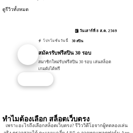
ดูรีวิวทั้งหมด
วันเสาร์ที่ 8 ส.ค. 2569
30 สปิน
โปรโมชั่นวันนี้
สมัครรับฟรีสปิน 30 รอบ
สมาชิกใหม่รับฟรีสปิน 30 รอบ เล่นสล็อต
เกมดังได้ฟรี
รับโปรนี้
ทำไมต้องเลือก
สล็อตเว็บตรง
เพราะอะไรถึงเลือกสล็อตเว็บตรง? รีวิววิดีโอจากผู้ทดลองเล่น
จริง ตรวจสอบได้ คะแนนเฉลี่ย 4.8/5 ⭐ จากทุกแพลตฟอร์ม App