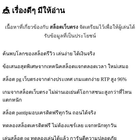
🎪 เรื่องดีๆ
มีให้อ่าน
เนื้อหาที่เกี่ยวข้องกับ
สล็อตเว็บตรง
จัดเตรียมไว้เพื่อให้ผู้เล่นได้
รับข้อมูลที่เป็นประโยชน์
ค้นพบโลกของสล็อตรีวิว เล่นง่าย ได้เงินจริง
ข้อเสนอสุดพิเศษจากเทคนิคสล็อตแจกตลอดเวลา ใหม่เสมอ
สล็อต pg เว็บตรงจากต่างประเทศ เกมแตกง่าย RTP สูง 96%
เกมจากสล็อตเว็บตรง ไม่ผ่านเอเย่นต์โอกาสชนะสูงกว่าที่ไหน
แตกหนัก
สล็อต pantipมอบเครดิตฟรีทุกวัน ถอนได้จริง
ทดลองสล็อตเครดิตฟรี ไม่ต้องแชร์เลย แจกหนักทุกวัน
เล่นสล็อต pg ทดลองเล่นได้แล้ว การันตีความปลอดภัย