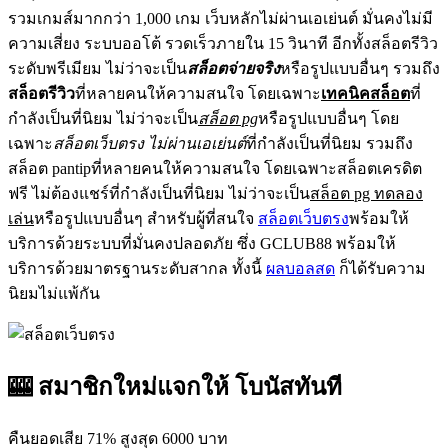
รวมเกมส์มากกว่า 1,000 เกม เว็บหลักไม่ผ่านเอเย่นต์ มั่นคงไม่มี
ความเสี่ยง ระบบออโต้ รวดเร็วภายใน 15 วินาที อีกทั้งสล็อตรีวิว
ระดับพรีเมียม ไม่ว่าจะเป็น
สล็อตจ่ายจริง
หรือรูปแบบอื่นๆ รวมถึง
สล็อตรีวิว
ที่หลายคนให้ความสนใจ โดยเฉพาะ
เทคนิคสล็อต
ที่
กำลังเป็นที่นิยม ไม่ว่าจะเป็น
สล็อต pg
หรือรูปแบบอื่นๆ โดย
เฉพาะ
สล็อตเว็บตรง ไม่ผ่านเอเย่นต์
ที่กำลังเป็นที่นิยม รวมถึง
สล็อต pantipที่หลายคนให้ความสนใจ โดยเฉพาะสล็อตเครดิต
ฟรี ไม่ต้องแชร์ที่กำลังเป็นที่นิยม ไม่ว่าจะเป็น
สล็อต pg ทดลอง
เล่น
หรือรูปแบบอื่นๆ สำหรับผู้ที่สนใจ
สล็อตเว็บตรง
พร้อมให้
บริการด้วยระบบที่มั่นคงปลอดภัย ซึ่ง GCLUB88 พร้อมให้
บริการด้วยมาตรฐานระดับสากล ทั้งนี้
ผลบอลสด
ก็ได้รับความ
นิยมไม่แพ้กัน
🎰 สมาชิกใหม่แจกให้ โบนัสทันที
คืนยอดเสีย 71% สูงสุด 6000 บาท