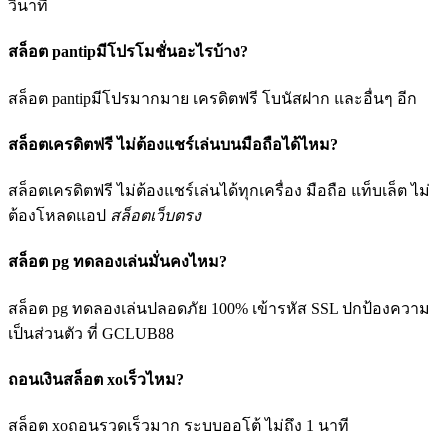
วินาที
สล็อต pantipมีโปรโมชั่นอะไรบ้าง?
สล็อต pantipมีโปรมากมาย เครดิตฟรี โบนัสฝาก และอื่นๆ อีก
สล็อตเครดิตฟรี ไม่ต้องแชร์เล่นบนมือถือได้ไหม?
สล็อตเครดิตฟรี ไม่ต้องแชร์เล่นได้ทุกเครื่อง มือถือ แท็บเล็ต ไม่
ต้องโหลดแอป
สล็อตเว็บตรง
สล็อต pg ทดลองเล่นมั่นคงไหม?
สล็อต pg ทดลองเล่นปลอดภัย 100% เข้ารหัส SSL ปกป้องความ
เป็นส่วนตัว ที่ GCLUB88
ถอนเงินสล็อต xoเร็วไหม?
สล็อต xoถอนรวดเร็วมาก ระบบออโต้ ไม่ถึง 1 นาที