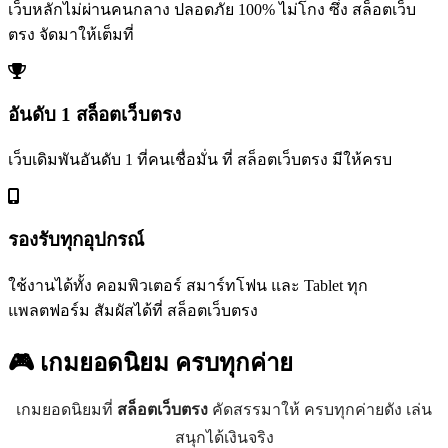
เว็บหลักไม่ผ่านคนกลาง ปลอดภัย 100% ไม่โกง ซึ่ง สล็อตเว็บ
ตรง จัดมาให้เต็มที่
อันดับ 1 สล็อตเว็บตรง
เว็บเดิมพันอันดับ 1 ที่คนเชื่อมั่น ที่ สล็อตเว็บตรง มีให้ครบ
รองรับทุกอุปกรณ์
ใช้งานได้ทั้ง คอมพิวเตอร์ สมาร์ทโฟน และ Tablet ทุก
แพลตฟอร์ม สัมผัสได้ที่ สล็อตเว็บตรง
🎮 เกมยอดนิยม
ครบทุกค่าย
เกมยอดนิยมที่
สล็อตเว็บตรง
คัดสรรมาให้ ครบทุกค่ายดัง เล่น
สนุกได้เงินจริง