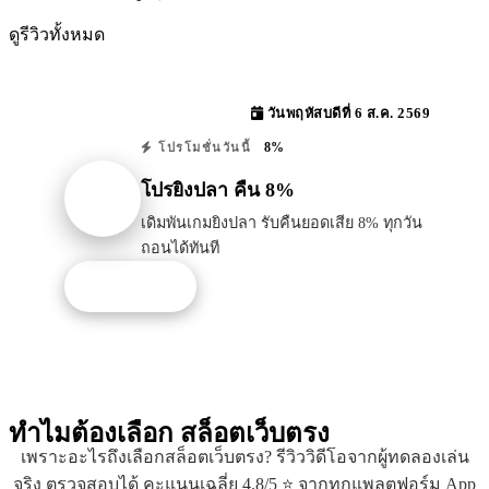
ดูรีวิวทั้งหมด
วันพฤหัสบดีที่ 6 ส.ค. 2569
8%
โปรโมชั่นวันนี้
โปรยิงปลา คืน 8%
เดิมพันเกมยิงปลา รับคืนยอดเสีย 8% ทุกวัน
ถอนได้ทันที
รับโปรนี้
ทำไมต้องเลือก
สล็อตเว็บตรง
เพราะอะไรถึงเลือกสล็อตเว็บตรง? รีวิววิดีโอจากผู้ทดลองเล่น
จริง ตรวจสอบได้ คะแนนเฉลี่ย 4.8/5 ⭐ จากทุกแพลตฟอร์ม App