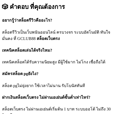
🎲 คำตอบ
ที่คุณต้องการ
อยากรู้ว่าสล็อตรีวิวคืออะไร?
สล็อตรีวิวเป็นเว็บพนันออนไลน์ ครบวงจร ระบบอัตโนมัติ ทันใจ
มั่นคง ที่ GCLUB88
สล็อตเว็บตรง
เทคนิคสล็อตเล่นได้จริงไหม?
เทคนิคสล็อตได้รับความนิยมสูง มีผู้ใช้มาก ไม่โกง เชื่อถือได้
สมัครสล็อต pgยังไง?
สล็อต pgไม่ยุ่งยาก ใช้เวลาไม่นาน รับโบนัสทันที
ฝากเงินสล็อตเว็บตรง ไม่ผ่านเอเย่นต์ขั้นต่ำเท่าไหร่?
สล็อตเว็บตรง ไม่ผ่านเอเย่นต์เริ่มต้น 1 บาท ระบบออโต้ ไม่ถึง 30