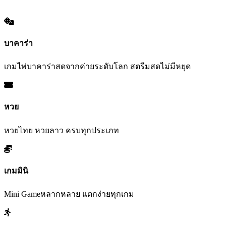
บาคาร่า
เกมไพ่บาคาร่าสดจากค่ายระดับโลก สตรีมสดไม่มีหยุด
หวย
หวยไทย หวยลาว ครบทุกประเภท
เกมมินิ
Mini Gameหลากหลาย แตกง่ายทุกเกม