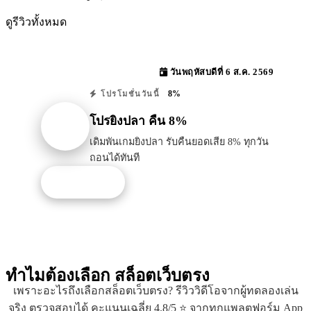
ดูรีวิวทั้งหมด
วันพฤหัสบดีที่ 6 ส.ค. 2569
8%
โปรโมชั่นวันนี้
โปรยิงปลา คืน 8%
เดิมพันเกมยิงปลา รับคืนยอดเสีย 8% ทุกวัน
ถอนได้ทันที
รับโปรนี้
ทำไมต้องเลือก
สล็อตเว็บตรง
เพราะอะไรถึงเลือกสล็อตเว็บตรง? รีวิววิดีโอจากผู้ทดลองเล่น
จริง ตรวจสอบได้ คะแนนเฉลี่ย 4.8/5 ⭐ จากทุกแพลตฟอร์ม App