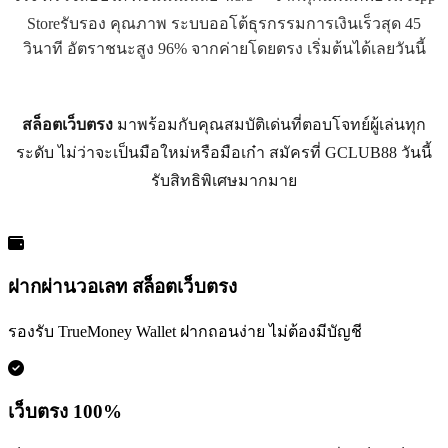
Storeรับรอง คุณภาพ ระบบออโต้ธุรกรรมการเงินเร็วสุด 45
วินาที อัตราชนะสูง 96% จากค่ายโดยตรง เริ่มต้นได้เลยวันนี้
สล็อตเว็บตรง
มาพร้อมกับคุณสมบัติเด่นที่ตอบโจทย์ผู้เล่นทุก
ระดับ ไม่ว่าจะเป็นมือใหม่หรือมือเก๋า สมัครที่ GCLUB88 วันนี้
รับสิทธิพิเศษมากมาย
ฝากผ่านวอเลท สล็อตเว็บตรง
รองรับ TrueMoney Wallet ฝากถอนง่าย ไม่ต้องมีบัญชี
เว็บตรง 100%