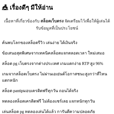
🎪 เรื่องดีๆ
มีให้อ่าน
เนื้อหาที่เกี่ยวข้องกับ
สล็อตเว็บตรง
จัดเตรียมไว้เพื่อให้ผู้เล่นได้
รับข้อมูลที่เป็นประโยชน์
ค้นพบโลกของสล็อตรีวิว เล่นง่าย ได้เงินจริง
ข้อเสนอสุดพิเศษจากเทคนิคสล็อตแจกตลอดเวลา ใหม่เสมอ
สล็อต pg เว็บตรงจากต่างประเทศ เกมแตกง่าย RTP สูง 96%
เกมจากสล็อตเว็บตรง ไม่ผ่านเอเย่นต์โอกาสชนะสูงกว่าที่ไหน
แตกหนัก
สล็อต pantipมอบเครดิตฟรีทุกวัน ถอนได้จริง
ทดลองสล็อตเครดิตฟรี ไม่ต้องแชร์เลย แจกหนักทุกวัน
เล่นสล็อต pg ทดลองเล่นได้แล้ว การันตีความปลอดภัย