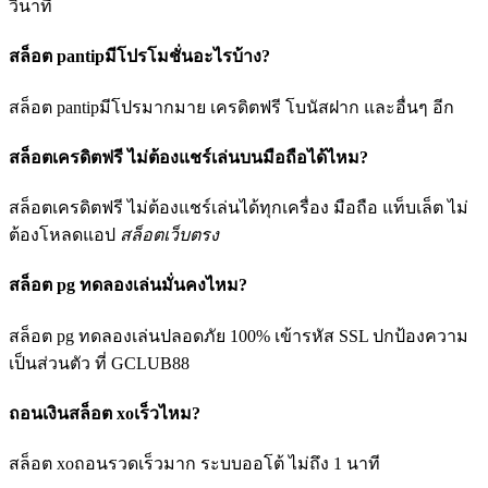
วินาที
สล็อต pantipมีโปรโมชั่นอะไรบ้าง?
สล็อต pantipมีโปรมากมาย เครดิตฟรี โบนัสฝาก และอื่นๆ อีก
สล็อตเครดิตฟรี ไม่ต้องแชร์เล่นบนมือถือได้ไหม?
สล็อตเครดิตฟรี ไม่ต้องแชร์เล่นได้ทุกเครื่อง มือถือ แท็บเล็ต ไม่
ต้องโหลดแอป
สล็อตเว็บตรง
สล็อต pg ทดลองเล่นมั่นคงไหม?
สล็อต pg ทดลองเล่นปลอดภัย 100% เข้ารหัส SSL ปกป้องความ
เป็นส่วนตัว ที่ GCLUB88
ถอนเงินสล็อต xoเร็วไหม?
สล็อต xoถอนรวดเร็วมาก ระบบออโต้ ไม่ถึง 1 นาที