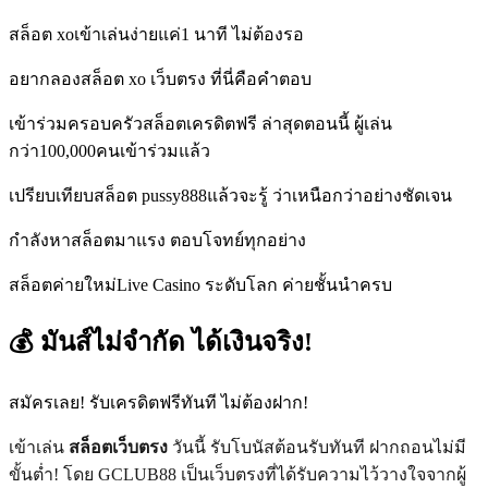
สล็อต xoเข้าเล่นง่ายแค่1 นาที ไม่ต้องรอ
อยากลองสล็อต xo เว็บตรง ที่นี่คือคำตอบ
เข้าร่วมครอบครัวสล็อตเครดิตฟรี ล่าสุดตอนนี้ ผู้เล่น
กว่า100,000คนเข้าร่วมแล้ว
เปรียบเทียบสล็อต pussy888แล้วจะรู้ ว่าเหนือกว่าอย่างชัดเจน
กำลังหาสล็อตมาแรง ตอบโจทย์ทุกอย่าง
สล็อตค่ายใหม่Live Casino ระดับโลก ค่ายชั้นนำครบ
💰 มันส์ไม่จำกัด ได้เงินจริง!
สมัครเลย! รับเครดิตฟรีทันที ไม่ต้องฝาก!
เข้าเล่น
สล็อตเว็บตรง
วันนี้ รับโบนัสต้อนรับทันที ฝากถอนไม่มี
ขั้นต่ำ! โดย GCLUB88 เป็นเว็บตรงที่ได้รับความไว้วางใจจากผู้