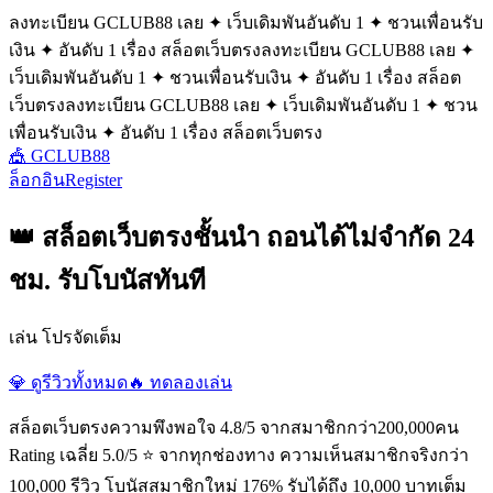
ลงทะเบียน GCLUB88 เลย ✦ เว็บเดิมพันอันดับ 1 ✦ ชวนเพื่อนรับ
เงิน ✦ อันดับ 1 เรื่อง สล็อตเว็บตรง
ลงทะเบียน GCLUB88 เลย ✦
เว็บเดิมพันอันดับ 1 ✦ ชวนเพื่อนรับเงิน ✦ อันดับ 1 เรื่อง สล็อต
เว็บตรง
ลงทะเบียน GCLUB88 เลย ✦ เว็บเดิมพันอันดับ 1 ✦ ชวน
เพื่อนรับเงิน ✦ อันดับ 1 เรื่อง สล็อตเว็บตรง
🎪 GCLUB88
ล็อกอิน
Register
👑 สล็อตเว็บตรงชั้นนำ ถอนได้ไม่จำกัด 24
ชม. รับโบนัสทันที
เล่น โปรจัดเต็ม
💎 ดูรีวิวทั้งหมด
🔥 ทดลองเล่น
สล็อตเว็บตรงความพึงพอใจ 4.8/5 จากสมาชิกกว่า200,000คน
Rating เฉลี่ย 5.0/5 ⭐ จากทุกช่องทาง ความเห็นสมาชิกจริงกว่า
100,000 รีวิว โบนัสสมาชิกใหม่ 176% รับได้ถึง 10,000 บาทเต็ม