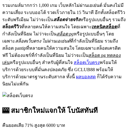
รวมเกมส์มากกว่า 1,000 เกม เว็บหลักไม่ผ่านเอเย่นต์ มั่นคงไม่มี
ความเสี่ยง ระบบออโต้ รวดเร็วภายใน 15 วินาที อีกทั้งสล็อตรีวิว
ระดับพรีเมียม ไม่ว่าจะเป็น
สล็อตจ่ายจริง
หรือรูปแบบอื่นๆ รวมถึง
สล็อตรีวิว
ที่หลายคนให้ความสนใจ โดยเฉพาะ
เทคนิคสล็อต
ที่
กำลังเป็นที่นิยม ไม่ว่าจะเป็น
สล็อต pg
หรือรูปแบบอื่นๆ โดย
เฉพาะ
สล็อตเว็บตรง ไม่ผ่านเอเย่นต์
ที่กำลังเป็นที่นิยม รวมถึง
สล็อต pantipที่หลายคนให้ความสนใจ โดยเฉพาะสล็อตเครดิต
ฟรี ไม่ต้องแชร์ที่กำลังเป็นที่นิยม ไม่ว่าจะเป็น
สล็อต pg ทดลอง
เล่น
หรือรูปแบบอื่นๆ สำหรับผู้ที่สนใจ
สล็อตเว็บตรง
พร้อมให้
บริการด้วยระบบที่มั่นคงปลอดภัย ซึ่ง GCLUB88 พร้อมให้
บริการด้วยมาตรฐานระดับสากล ทั้งนี้
ผลบอลสด
ก็ได้รับความ
นิยมไม่แพ้กัน
🎰 สมาชิกใหม่แจกให้ โบนัสทันที
คืนยอดเสีย 71% สูงสุด 6000 บาท