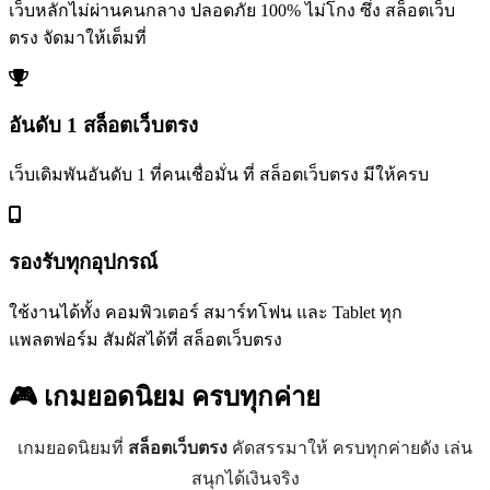
เว็บหลักไม่ผ่านคนกลาง ปลอดภัย 100% ไม่โกง ซึ่ง สล็อตเว็บ
ตรง จัดมาให้เต็มที่
อันดับ 1 สล็อตเว็บตรง
เว็บเดิมพันอันดับ 1 ที่คนเชื่อมั่น ที่ สล็อตเว็บตรง มีให้ครบ
รองรับทุกอุปกรณ์
ใช้งานได้ทั้ง คอมพิวเตอร์ สมาร์ทโฟน และ Tablet ทุก
แพลตฟอร์ม สัมผัสได้ที่ สล็อตเว็บตรง
🎮 เกมยอดนิยม
ครบทุกค่าย
เกมยอดนิยมที่
สล็อตเว็บตรง
คัดสรรมาให้ ครบทุกค่ายดัง เล่น
สนุกได้เงินจริง