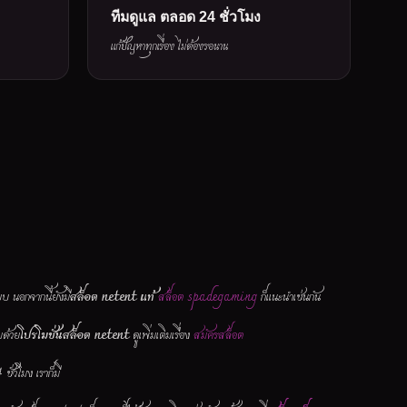
ทีมดูแล ตลอด 24 ชั่วโมง
แก้ปัญหาทุกเรื่อง ไม่ต้องรอนาน
บ นอกจากนี้ยังมี
สล็อต netent แท้
สล็อต spadegaming
ก็แนะนำเช่นกัน
มด้วย
โปรโมชั่นสล็อต netent
ดูเพิ่มเติมเรื่อง
สมัครสล็อต
ั่วโมง เราก็มี