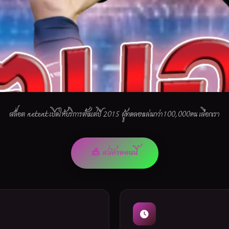
สล็อต netent เปิดให้บริการตั้งแต่ปี 2015 ผู้ทดลองเล่นกว่า100,000คน เลือกเรา
🎪 สมัครตอนนี้