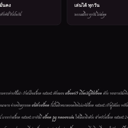
 มั่นคง
เล่นได้ ทุกวัน
เข้ารหัส รับประกัน
ระบบเสถียร ทุกวัน ไม่สะดุด
รวมเกมจากค่ายชั้นนำ ถ้าสนใจสล็อต netent ต้องลอง
สล็อต69 เปิดบัญชีสล็อต
ด้วย ของรางวัลเพีย
่านคนกลาง จ่ายจริงทุกยอด
สมัครสล็อต
ก็เป็นอีกหมวดยอดฮิตไม่แพ้สล็อต netent เข้าดูได้เลย พร้อ
วัน มากกว่าสล็อต netent เรายังมี
สล็อต pg ทดลองเล่น
ให้เลือกอีกด้วย สำหรับสล็อต netent 24 ช