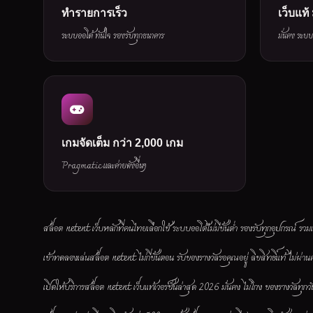
ทำรายการเร็ว
เว็บแท้
ระบบออโต้ ทันใจ รองรับทุกธนาคาร
มั่นคง ระบบ
เกมจัดเต็ม กว่า 2,000 เกม
Pragmatic และค่ายดังอื่นๆ
สล็อต netent เว็บหลักที่คนไทยเลือกใช้ ระบบออโต้ไม่มีขั้นต่ำ รองรับทุกอุปกรณ์ 
เข้าทดลองเล่นสล็อต netent ไม่กี่ขั้นตอน รับของรางวัลรอคุณอยู่ ลิขสิทธิ์แท้ ไม่ผ
เปิดให้บริการสล็อต netent เว็บแท้เวอร์ชั่นล่าสุด 2026 มั่นคง ไม่โกง ของรางวัลทุก