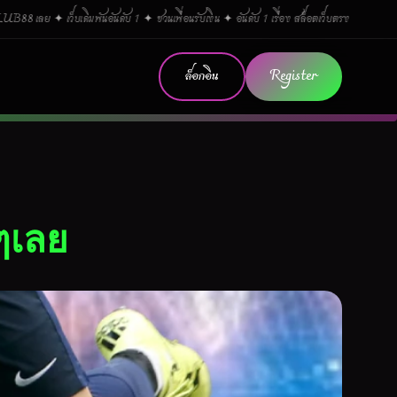
ลย ✦ เว็บเดิมพันอันดับ 1 ✦ ชวนเพื่อนรับเงิน ✦ อันดับ 1 เรื่อง สล็อตเว็บตรง
ล็อกอิน
Register
ๆเลย