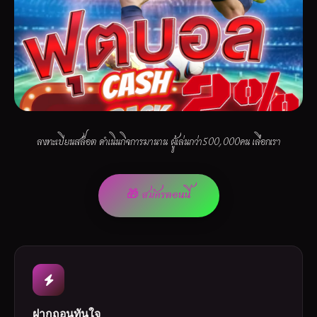
ลงทะเบียนสล็อต ดำเนินกิจการมานาน ผู้เล่นกว่า500,000คน เลือกเรา
🎁 สมัครตอนนี้
ฝากถอนทันใจ