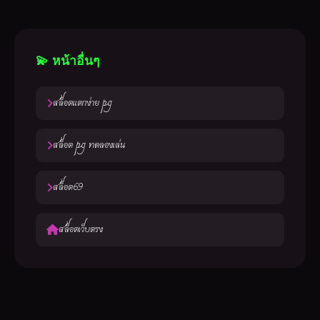
💫 หน้าอื่นๆ
สล็อตแตกง่าย pg
สล็อต pg ทดลองเล่น
สล็อต69
สล็อตเว็บตรง