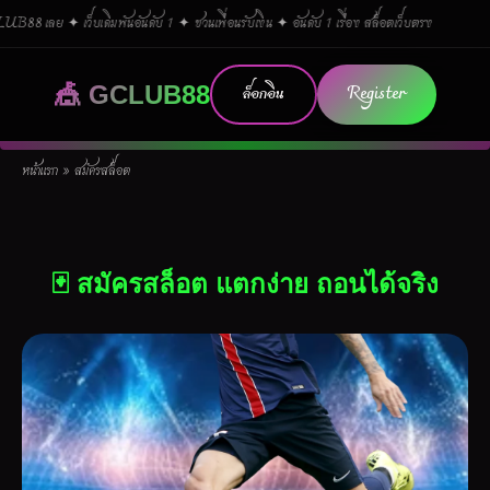
88 เลย ✦ เว็บเดิมพันอันดับ 1 ✦ ชวนเพื่อนรับเงิน ✦ อันดับ 1 เรื่อง สล็อตเว็บตรง
ล็อกอิน
Register
🎪 GCLUB88
หน้าแรก
» สมัครสล็อต
🃏 สมัครสล็อต แตกง่าย ถอนได้จริง