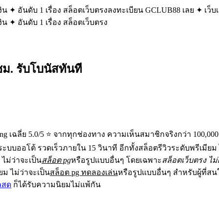
 ✦ อันดับ 1 เรื่อง สล็อตเว็บตรง
ลงทะเบียน GCLUB88 เลย ✦ เว็บเดิม
 ✦ อันดับ 1 เรื่อง สล็อตเว็บตรง
ม. รับโบนัสทันที
เฉลี่ย 5.0/5 ⭐ จากทุกช่องทาง ความเห็นสมาชิกจริงกว่า 100,000 ร
 ระบบออโต้ รวดเร็วภายใน 15 วินาที อีกทั้งสล็อตรีวิวระดับพรีเมียม 
ม ไม่ว่าจะเป็น
สล็อต pg
หรือรูปแบบอื่นๆ โดยเฉพาะ
สล็อตเว็บตรง ไม่
ยม ไม่ว่าจะเป็น
สล็อต pg ทดลองเล่น
หรือรูปแบบอื่นๆ สำหรับผู้ที่ส
ลสด
ก็ได้รับความนิยมไม่แพ้กัน