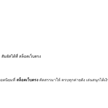
ัมผัสได้ที่ สล็อตเว็บตรง
อดนิยมที่
สล็อตเว็บตรง
คัดสรรมาให้ ครบทุกค่ายดัง เล่นสนุกได้เงิ