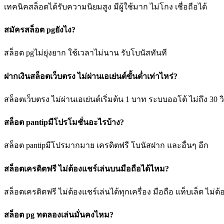
เทคนิคสล็อตได้รับความนิยมสูง มีผู้ใช้มาก ไม่โกง เชื่อถือได้
สมัครสล็อต pgยังไง?
สล็อต pgไม่ยุ่งยาก ใช้เวลาไม่นาน รับโบนัสทันที
ฝากเงินสล็อตเว็บตรง ไม่ผ่านเอเย่นต์ขั้นต่ำเท่าไหร่?
สล็อตเว็บตรง ไม่ผ่านเอเย่นต์เริ่มต้น 1 บาท ระบบออโต้ ไม่ถึง 30 ว
สล็อต pantipมีโปรโมชั่นอะไรบ้าง?
สล็อต pantipมีโปรมากมาย เครดิตฟรี โบนัสฝาก และอื่นๆ อีก
สล็อตเครดิตฟรี ไม่ต้องแชร์เล่นบนมือถือได้ไหม?
สล็อตเครดิตฟรี ไม่ต้องแชร์เล่นได้ทุกเครื่อง มือถือ แท็บเล็ต ไม
สล็อต pg ทดลองเล่นมั่นคงไหม?