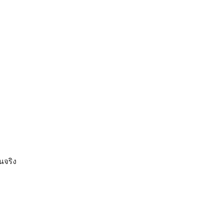
นจริง