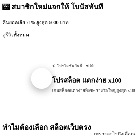
🎰 สมาชิกใหม่แจกให้ โบนัสทันที
คืนยอดเสีย 71% สูงสุด 6000 บาท
ดูรีวิวทั้งหมด
x100
โปรโมชั่นวันนี้
โปรสล็อต แตกง่าย x100
เกมสล็อตแตกง่ายพิเศษ รางวัลใหญ่สูงสุด x100 
ทำไมต้องเลือก
สล็อตเว็บตรง
เพราะอะไรถึงเลือกส