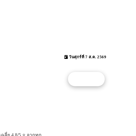
วันศุกร์ที่ 7 ส.ค. 2569
รับโปรนี้
ลี่ย 4.8/5 ⭐ จากทุก