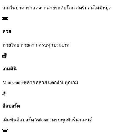
เกมไพ่บาคาร่าสดจากค่ายระดับโลก สตรีมสดไม่มีหยุด
หวย
หวยไทย หวยลาว ครบทุกประเภท
เกมมินิ
Mini Gameหลากหลาย แตกง่ายทุกเกม
อีสปอร์ต
เดิมพันอีสปอร์ต Valorant ครบทุกทัวร์นาเมนต์