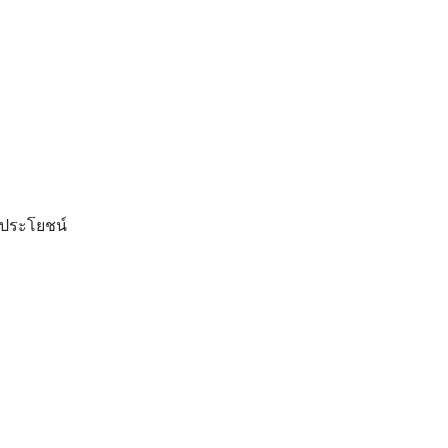
ป็นประโยชน์